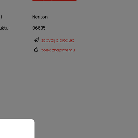
t:
Neriton
uktu:
06635
zapytaj o produkt
poleć znajomemu