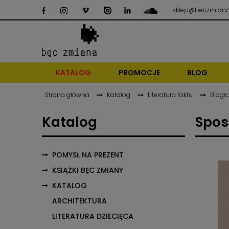
sklep@beczmiana
KATALOG
PROMOCJE
BLOG
Strona główna
Katalog
Literatura faktu
Biogra
Katalog
Spos
POMYSŁ NA PREZENT
KSIĄŻKI BĘC ZMIANY
KATALOG
ARCHITEKTURA
LITERATURA DZIECIĘCA