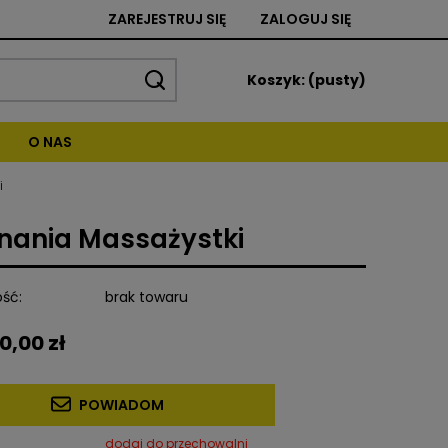
ZAREJESTRUJ SIĘ
ZALOGUJ SIĘ
Koszyk:
(pusty)
O NAS
i
znania Massażystki
ść:
brak towaru
0,00 zł
POWIADOM
dodaj do przechowalni