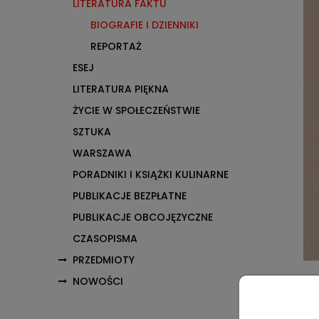
LITERATURA FAKTU
BIOGRAFIE I DZIENNIKI
REPORTAŻ
ESEJ
LITERATURA PIĘKNA
ŻYCIE W SPOŁECZEŃSTWIE
SZTUKA
WARSZAWA
PORADNIKI I KSIĄŻKI KULINARNE
PUBLIKACJE BEZPŁATNE
PUBLIKACJE OBCOJĘZYCZNE
CZASOPISMA
PRZEDMIOTY
NOWOŚCI
Opis