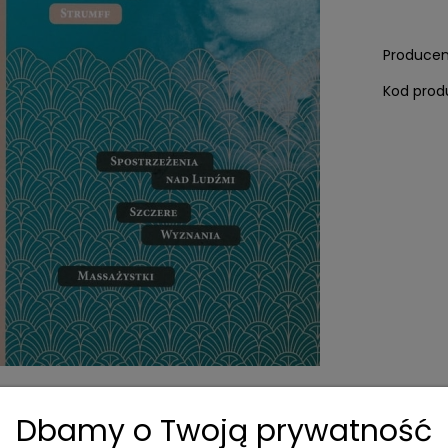
Producen
Kod prod
Dbamy o Twoją prywatność
Dane techniczne
Produkty powiązane