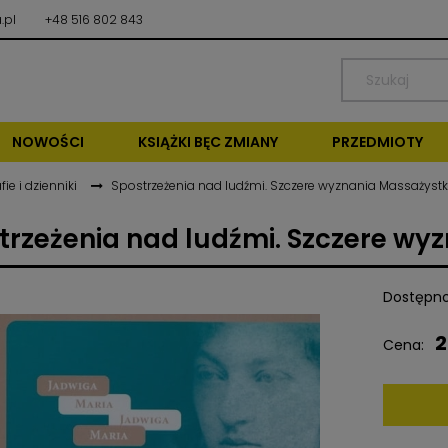
.pl
+48 516 802 843
NOWOŚCI
KSIĄŻKI BĘC ZMIANY
PRZEDMIOTY
fie i dzienniki
Spostrzeżenia nad ludźmi. Szczere wyznania Massażystk
trzeżenia nad ludźmi. Szczere wy
Dostępno
2
Cena: