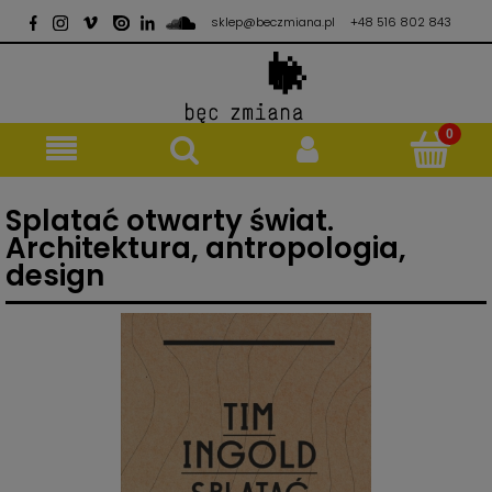
sklep@beczmiana.pl
+48 516 802 843
Splatać otwarty świat.
Architektura, antropologia,
design