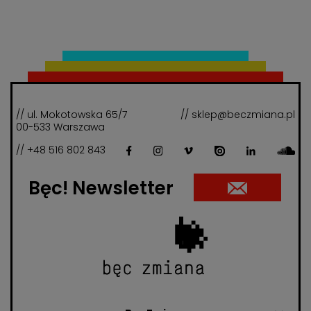
// ul. Mokotowska 65/7
// sklep@beczmiana.pl
00-533 Warszawa
// +48 516 802 843
Bęc! Newsletter