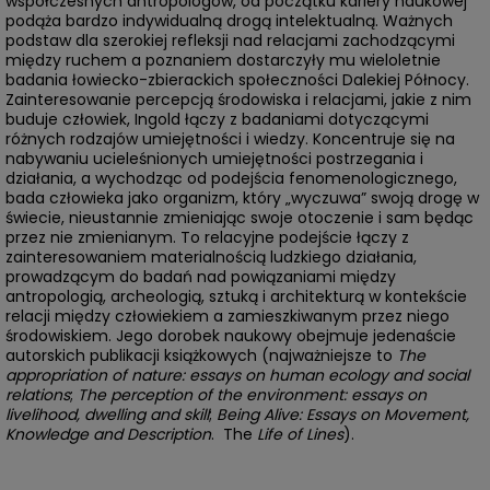
współczesnych antropologów, od początku kariery naukowej
podąża bardzo indywidualną drogą intelektualną. Ważnych
podstaw dla szerokiej refleksji nad relacjami zachodzącymi
między ruchem a poznaniem dostarczyły mu wieloletnie
badania łowiecko-zbierackich społeczności Dalekiej Północy.
Zainteresowanie percepcją środowiska i relacjami, jakie z nim
buduje człowiek, Ingold łączy z badaniami dotyczącymi
różnych rodzajów umiejętności i wiedzy. Koncentruje się na
nabywaniu ucieleśnionych umiejętności postrzegania i
działania, a wychodząc od podejścia fenomenologicznego,
bada człowieka jako organizm, który „wyczuwa” swoją drogę w
świecie, nieustannie zmieniając swoje otoczenie i sam będąc
przez nie zmienianym. To relacyjne podejście łączy z
zainteresowaniem materialnością ludzkiego działania,
prowadzącym do badań nad powiązaniami między
antropologią, archeologią, sztuką i architekturą w kontekście
relacji między człowiekiem a zamieszkiwanym przez niego
środowiskiem. Jego dorobek naukowy obejmuje jedenaście
autorskich publikacji książkowych (najważniejsze to
The
appropriation of nature: essays on human ecology and social
relations
;
The perception of the environment: essays on
livelihood, dwelling and skill
;
Being Alive: Essays on Movement,
Knowledge and Description
. The
Life of Lines
).