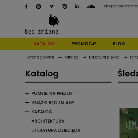
sklep@beczmiana
KATALOG
PROMOCJE
BLOG
Strona główna
Katalog
Literatura piękna
Fan
Katalog
Śled
POMYSŁ NA PREZENT
KSIĄŻKI BĘC ZMIANY
KATALOG
ARCHITEKTURA
LITERATURA DZIECIĘCA