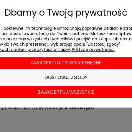
Dbamy o Twoją prywatność
isław Lem,
Śledztwo
es i pokrewne im technologie umożliwiają poprawne działanie stro
am dostosować ofertę do Twoich potrzeb. Możesz zaakcepto
ie przez nas wszystkich tych plików i przejść do sklepu lub dos
ów do swoich preferencji, wybierając opcję "Dostosuj zgody".
" to z pozoru klasyczny kryminał utrzymany w tradycyjnym, angie
ikach cookies przeczytasz w naszej Polityce prywatności.
kiem otwiera się coraz więcej nowych gatunków. Z początku rze
rzeradza się w surrealistyczne i metafizyczne rozważania. Nowo
ZAAKCEPTUJ TYLKO NIEZBĘDNE
, w którym napotyka na nie zawsze godnych zaufania przeciwnikó
cie niekonwencjonalna.
DOSTOSUJ ZGODY
 też inne tytuły wydawnictwa
Literackiego
ZAAKCEPTUJ WSZYSTKIE
 się spodobać też:
Astronauci
,
Cyberiada
oraz
Opowiadania pr
y również inne tytuły w kategorii
fantastyka