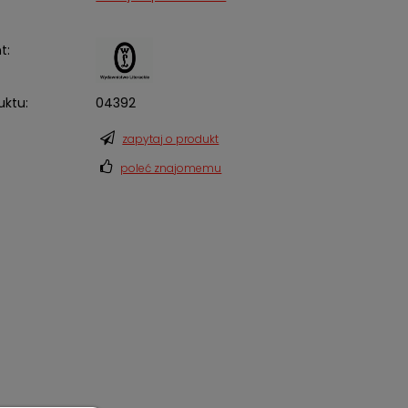
t:
uktu:
04392
zapytaj o produkt
poleć znajomemu