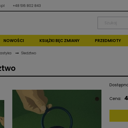
.pl
+48 516 802 843
NOWOŚCI
KSIĄŻKI BĘC ZMIANY
PRZEDMIOTY
tastyka
Śledztwo
ztwo
Dostępno
4
Cena: