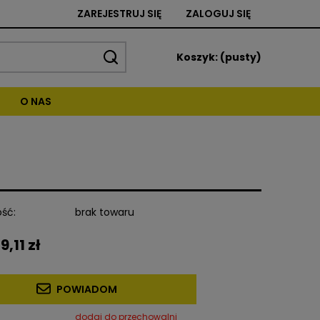
ZAREJESTRUJ SIĘ
ZALOGUJ SIĘ
Koszyk:
(pusty)
O NAS
ść:
brak towaru
9,11 zł
POWIADOM
dodaj do przechowalni