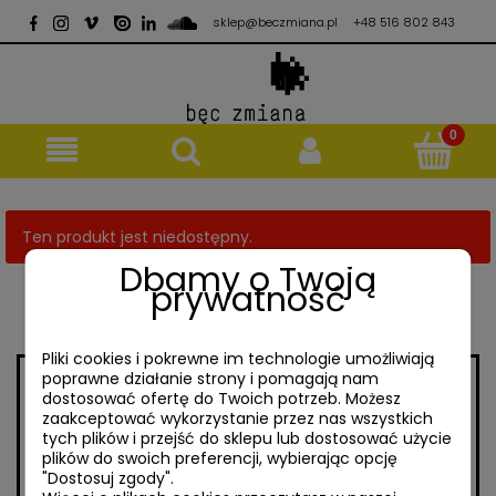
sklep@beczmiana.pl
+48 516 802 843
Ten produkt jest niedostępny.
Dbamy o Twoją
prywatność
Pliki cookies i pokrewne im technologie umożliwiają
poprawne działanie strony i pomagają nam
dostosować ofertę do Twoich potrzeb. Możesz
// ul. Mokotowska 65/7
// sklep@beczmiana.pl
zaakceptować wykorzystanie przez nas wszystkich
00-533 Warszawa
tych plików i przejść do sklepu lub dostosować użycie
plików do swoich preferencji, wybierając opcję
// +48 516 802 843
"Dostosuj zgody".