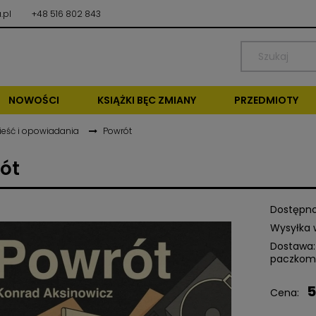
.pl
+48 516 802 843
NOWOŚCI
KSIĄŻKI BĘC ZMIANY
PRZEDMIOTY
ieść i opowiadania
Powrót
ót
Dostępno
Wysyłka 
Dostawa:
paczkom
5
Cena nie zawiera ewentu
Cena:
kosztów płatności