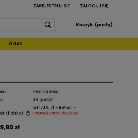
ZAREJESTRUJ SIĘ
ZALOGUJ SIĘ
Koszyk:
(pusty)
O NAS
ść:
średnia ilość
w:
48 godzin
od 17,00 zł
- InPost -
at
(Polska)
sprawdź formy dostawy
9,90 zł
alnych