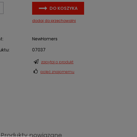
DO KOSZYKA
dodaj do przechowalni
t:
NewHomers
uktu:
07037
zapytaj o produkt
poleć znajomemu
Produkty powiązane