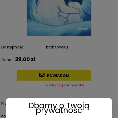
Dostępność:
brak towaru
39,00 zł
Cena:
POWIADOM
dodaj do przechowalni
Dbamy o Twoją
Producent:
prywatność
Kod produktu:
07379