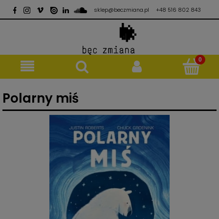
sklep@beczmiana.pl
+48 516 802 843
Polarny miś