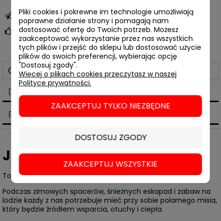
Pliki cookies i pokrewne im technologie umożliwiają
zapytaj o produkt
poprawne działanie strony i pomagają nam
dostosować ofertę do Twoich potrzeb. Możesz
poleć znajomemu
zaakceptować wykorzystanie przez nas wszystkich
tych plików i przejść do sklepu lub dostosować użycie
plików do swoich preferencji, wybierając opcję
"Dostosuj zgody".
Opis
Więcej o plikach cookies przeczytasz w naszej
Polityce prywatności.
Dane techniczne
ZAAKCEPTUJ TYLKO NIEZBĘDNE
Produkty powiązane
DOSTOSUJ ZGODY
Justin Roberts,
Polarny miś
ZAAKCEPTUJ WSZYSTKIE
Tom 5 serii #wydajemisie
Podczas zimowych spacerów, śnieżnych eskapad i zabaw na
lodzie każdy z nas potrzebuje mieć przy sobie polarnego misia,
który będzie źródłem wsparcia, otuchy i ciepła.