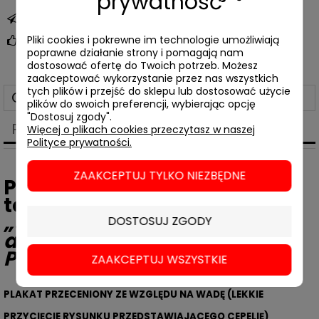
prywatność
zapytaj o produkt
Pliki cookies i pokrewne im technologie umożliwiają
poleć znajomemu
poprawne działanie strony i pomagają nam
dostosować ofertę do Twoich potrzeb. Możesz
zaakceptować wykorzystanie przez nas wszystkich
tych plików i przejść do sklepu lub dostosować użycie
Opis
plików do swoich preferencji, wybierając opcję
"Dostosuj zgody".
Produkty powiązane
Więcej o plikach cookies przeczytasz w naszej
Polityce prywatności.
ZAAKCEPTUJ TYLKO NIEZBĘDNE
Plakat ŚRÓD PD - plakat
towarzyszący publikacji
„ŚRÓD PD. Ilustrowany atlas
DOSTOSUJ ZGODY
architektury Śródmieścia
Południowego"
ZAAKCEPTUJ WSZYSTKIE
PLAKAT PRZECENIONY ZE WZGLĘDU NA WADĘ (LEKKIE
PRZYCIĘCIE RYSUNKU PRZEDSTAWIAJĄCEGO CEPELIĘ)