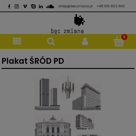
sklep@beczmiana.pl
+48 516 802 843
Plakat ŚRÓD PD