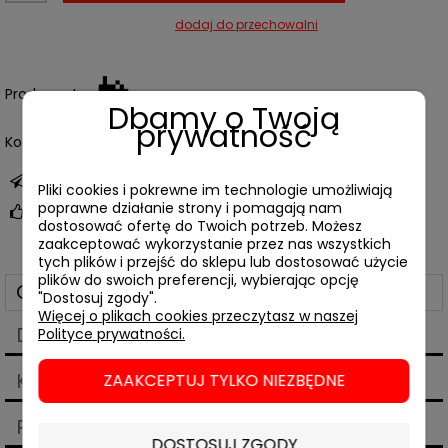
dodaj do przechowalni
Producent:
Dbamy o Twoją
prywatność
Kod produktu:
03473
zapytaj o produkt
Pliki cookies i pokrewne im technologie umożliwiają
poprawne działanie strony i pomagają nam
poleć znajomemu
dostosować ofertę do Twoich potrzeb. Możesz
zaakceptować wykorzystanie przez nas wszystkich
tych plików i przejść do sklepu lub dostosować użycie
plików do swoich preferencji, wybierając opcję
Opis
"Dostosuj zgody".
Więcej o plikach cookies przeczytasz w naszej
Dane techniczne
Polityce prywatności.
Koszty dostawy
ZAAKCEPTUJ TYLKO NIEZBĘDNE
Cena nie zawiera ewentualnych kosztów płatności
Produkty powiązane
DOSTOSUJ ZGODY