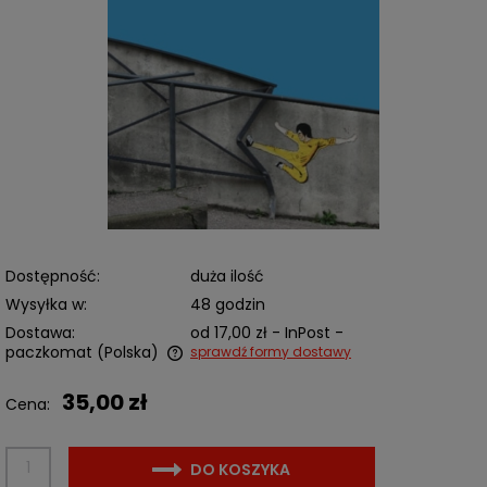
Dostępność:
duża ilość
Wysyłka w:
48 godzin
Dostawa:
od 17,00 zł
- InPost -
paczkomat
(Polska)
sprawdź formy dostawy
Cena nie zawiera ewentualnych kosztów płatności
35,00 zł
Cena:
DO KOSZYKA