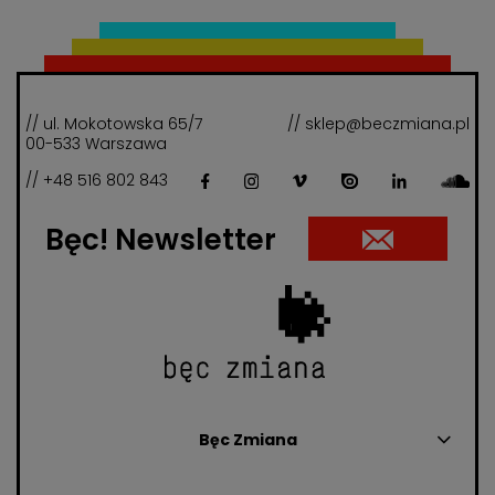
// ul. Mokotowska 65/7
// sklep@beczmiana.pl
00-533 Warszawa
// +48 516 802 843
Bęc! Newsletter
Bęc Zmiana