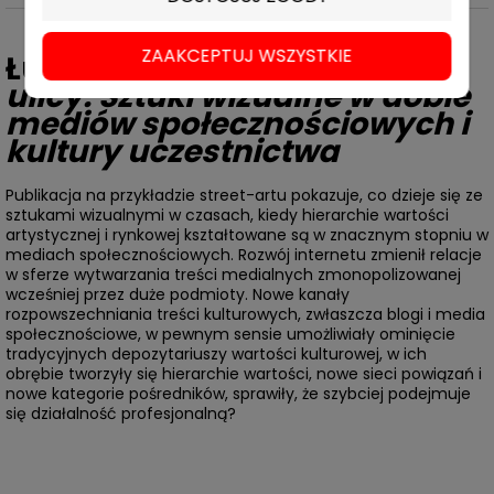
ZAAKCEPTUJ WSZYSTKIE
Łukasz Biskupski,
Prosto z
ulicy. Sztuki wizualne w dobie
mediów społecznościowych i
kultury uczestnictwa
Publikacja na przykładzie street-artu pokazuje, co dzieje się ze
sztukami wizualnymi w czasach, kiedy hierarchie wartości
artystycznej i rynkowej kształtowane są w znacznym stopniu w
mediach społecznościowych. Rozwój internetu zmienił relacje
w sferze wytwarzania treści medialnych zmonopolizowanej
wcześniej przez duże podmioty. Nowe kanały
rozpowszechniania treści kulturowych, zwłaszcza blogi i media
społecznościowe, w pewnym sensie umożliwiały ominięcie
tradycyjnych depozytariuszy wartości kulturowej, w ich
obrębie tworzyły się hierarchie wartości, nowe sieci powiązań i
nowe kategorie pośredników, sprawiły, że szybciej podejmuje
się działalność profesjonalną?