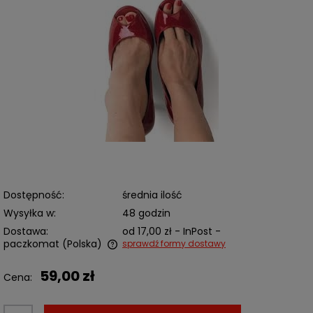
Dostępność:
średnia ilość
Wysyłka w:
48 godzin
Dostawa:
od 17,00 zł
- InPost -
paczkomat
(Polska)
sprawdź formy dostawy
Cena nie zawiera ewentualnych kosztów płatności
59,00 zł
Cena: