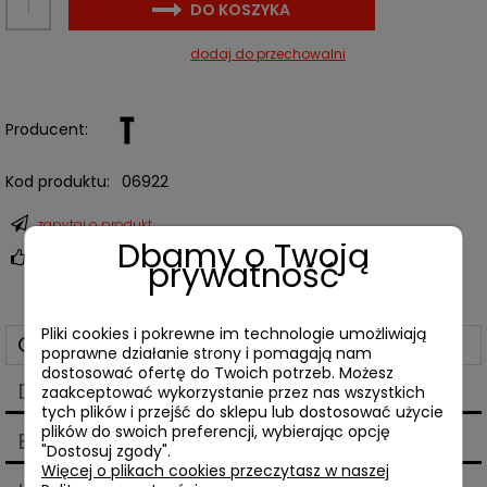
DO KOSZYKA
dodaj do przechowalni
Producent:
Kod produktu:
06922
zapytaj o produkt
Dbamy o Twoją
poleć znajomemu
prywatność
Pliki cookies i pokrewne im technologie umożliwiają
Opis
poprawne działanie strony i pomagają nam
dostosować ofertę do Twoich potrzeb. Możesz
Dane techniczne
zaakceptować wykorzystanie przez nas wszystkich
tych plików i przejść do sklepu lub dostosować użycie
plików do swoich preferencji, wybierając opcję
Bezpieczeństwo
"Dostosuj zgody".
Więcej o plikach cookies przeczytasz w naszej