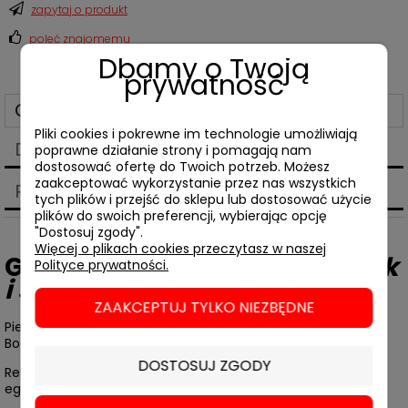
zapytaj o produkt
poleć znajomemu
Dbamy o Twoją
prywatność
Opis
Pliki cookies i pokrewne im technologie umożliwiają
Dane techniczne
poprawne działanie strony i pomagają nam
dostosować ofertę do Twoich potrzeb. Możesz
zaakceptować wykorzystanie przez nas wszystkich
Produkty powiązane
tych plików i przejść do sklepu lub dostosować użycie
plików do swoich preferencji, wybierając opcję
"Dostosuj zgody".
Więcej o plikach cookies przeczytasz w naszej
Georgi Gospodinow,
Ogrodnik
Polityce prywatności.
i śmierć
ZAAKCEPTUJ TYLKO NIEZBĘDNE
Pierwsza powieść od przyznania Międzynarodowej Nagrody
Bookera za
Schron przeciwczasowy
!
DOSTOSUJ ZGODY
Relacja między ojcem i synem ukazana poprzez
egzystencjalne studium choroby, odchodzenia i żałoby