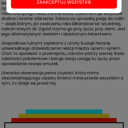
ZAAKCEPTUJ WSZYSTKIE
Narrator imieniem Georgi obserwuje ostatni miesiąc życia
ojca. Towarzyszy mu, czuwa nad nim, świadomy
nadchodzącego nieuchronnie kresu. Dokumentuje wszystkie
drobne i istotne zdarzenia. Zwłaszcza ojcowską pasję do roślin
– dzięki którym, po zwalczeniu raka kilkanaście lat wcześniej,
nabrał nowych sił. Ogród trzyma go przy życiu, przy ziemi. Jest
jego alternatywnym światem i absolutnym lekarstwem.
Gospodinow luźnymi zapiskami z utraty buduje historię
uniwersalnego doświadczenia relacji między ojcem i synem.
Choć to opowieść o przemijaniu, narrator patrzy szerzej. Bada
zależności pokoleniowe i kieruje swoją uwagę ku życiu; przez
opowiadanie oswaja smutek.
Literacka obserwacja pełna czułości, która mimo
obezwładniającego ciężaru śmierci mówi przede wszystkim o
tym, co dzieje się przed nią.