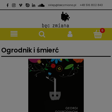
sklep@beczmiana.pl
+48 516 802 843
Ogrodnik i śmierć