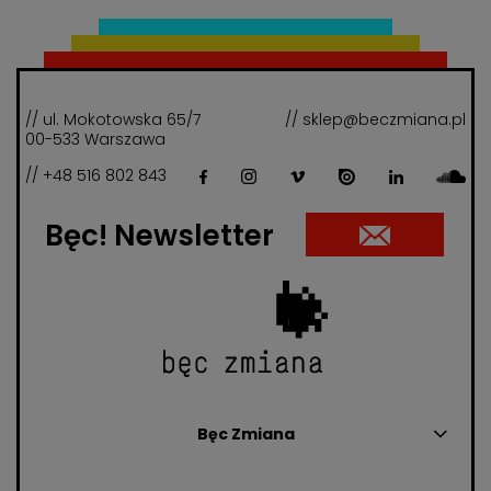
// ul. Mokotowska 65/7
// sklep@beczmiana.pl
00-533 Warszawa
// +48 516 802 843
Bęc! Newsletter
Bęc Zmiana