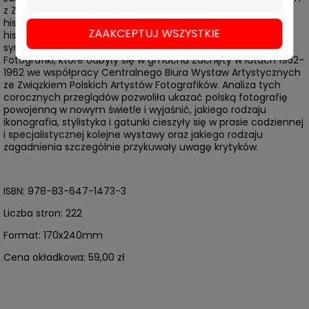
z Zachęty, w której publikujemy prace naukowe poświęcone
historii wystaw i współczesnej kulturze wizualnej. Książka
ZAAKCEPTUJ WSZYSTKIE
historyczki sztuki zajmującej się fotografią stanowi
syntetyczne opracowanie sześciu Ogólnopolskich Wystaw
Fotografiki, które odbyły się w gmachu Zachęty w latach 1952-
1962 we współpracy Centralnego Biura Wystaw Artystycznych
ze Związkiem Polskich Artystów Fotografików. Analiza tych
corocznych przeglądów pozwoliła ukazać polską fotografię
powojenną w nowym świetle i wyjaśnić, jakiego rodzaju
ikonografia, stylistyka i gatunki cieszyły się w prasie codziennej
i specjalistycznej kolejne wystawy oraz jakiego rodzaju
zagadnienia szczególnie przykuwały uwagę krytyków.
ISBN: 978-83-647-1473-3
Liczba stron: 222
Format: 170x240mm
Cena okładkowa: 59,00 zł