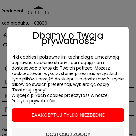
Producent:
Kod produktu:
03809
Dbamy o Twoją
zapytaj o produkt
prywatność
poleć znajomemu
Pliki cookies i pokrewne im technologie umożliwiają
poprawne działanie strony i pomagają nam
Opis
dostosować ofertę do Twoich potrzeb. Możesz
zaakceptować wykorzystanie przez nas wszystkich
tych plików i przejść do sklepu lub dostosować użycie
Dane techniczne
plików do swoich preferencji, wybierając opcję
"Dostosuj zgody".
Koszty dostawy
Więcej o plikach cookies przeczytasz w naszej
Cena nie zawiera ewentualnych kosztów płatności
Polityce prywatności.
Produkty powiązane
ZAAKCEPTUJ TYLKO NIEZBĘDNE
Książka Weroniki Kobylińskiej-Bunsch to piąta już pozycja z
DOSTOSUJ ZGODY
zainicjowanej przez Gabrielę Świtek w 2012 roku serii Archiwum