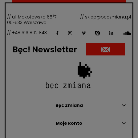
// ul. Mokotowska 65/7
// sklep@beczmiana.pl
00-533 Warszawa
// +48 516 802 843
Bęc! Newsletter
Bęc Zmiana
Moje konto