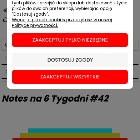
tych plików i przejść do sklepu lub dostosować użycie
plików do swoich preferencji, wybierając opcję
zapytaj o produkt
"Dostosuj zgody".
Więcej o plikach cookies przeczytasz w naszej
poleć znajomemu
Polityce prywatności.
ZAAKCEPTUJ TYLKO NIEZBĘDNE
Opis
Bezpieczeństwo
DOSTOSUJ ZGODY
Produkty powiązane
ZAAKCEPTUJ WSZYSTKIE
Notes na 6 Tygodni #42