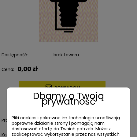
Dostępność:
brak towaru
0,00 zł
Cena:
POWIADOM
Dbamy o Twoją
prywatność
dodaj do przechowalni
Pliki cookies i pokrewne im technologie umożliwiają
Producent:
poprawne działanie strony i pomagają nam
dostosować ofertę do Twoich potrzeb. Możesz
zaakceptować wykorzystanie przez nas wszystkich
Kod produktu:
B3A1-5293B