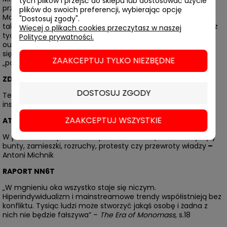
tych plików i przejść do sklepu lub dostosować użycie
przedsiębiorcy, związkowcy, rolnicy i Obywatele RP.
plików do swoich preferencji, wybierając opcję
Manifestacje są wyjątkowe nie tylko pod względem skali, ale
"Dostosuj zgody".
także energii, siły wizualnego i językowego przekazu. Zdjęcia z
Więcej o plikach cookies przeczytasz w naszej
tych protestów zostały zaprezentowane w ramach wystawy
Polityce prywatności.
outdoorowej w Warszawie w miejscach, w których odbywały
się te wydarzenia, na kilkanaście dni stając się ich
ZAAKCEPTUJ TYLKO NIEZBĘDNE
„pomnikami”.
ZDJĘCIE PROTESTU, ZDJĘCIE PROTESTUJĄCE
DOSTOSUJ ZGODY
Te fotografie są nie tylko dokumentem: to także apel,
inspiracja i komentarz – Iwona Kurz
ZAAKCEPTUJ WSZYSTKIE
ATLAS GLOBALNYCH PROTESTÓW
W przeszłości epidemiom i pandemiom często towarzyszyły
bunty, zamieszki, rozruchy, protesty czy przewroty władzy
–
Antoni Michnik
RAPORT NN6T
„W mgnieniu oka wszystko staje się niczym.
Hiperindywidualizm i mainstreamowe trendy współistnieją bez
konfliktu. Tysiąc ludzi może stworzyć jakąś osobę i żadna z
nich nie będzie fałszywa” –
The Era of Monomass,
s.18