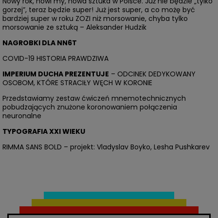
Nowy rok, nowi my, nowa sztuka w Polsce. Już nie będzie „tylko
gorzej”, teraz będzie super! Już jest super, a co możę być
bardziej super w roku ZOZI niż morsowanie, chyba tylko
morsowanie ze sztuką – Aleksander Hudzik
NAGROBKI DLA NN6T
COVID-19 HISTORIA PRAWDZIWA
IMPERIUM DUCHA PREZENTUJE
– ODCINEK DEDYKOWANY
OSOBOM, KTÓRE STRACIŁY WĘCH W KORONIE
Przedstawiamy zestaw ćwiczeń mnemotechnicznych
pobudzających znużone koronowaniem połączenia
neuronalne
TYPOGRAFIA XXI WIEKU
RIMMA SANS BOLD – projekt: Vladyslav Boyko, Lesha Pushkarev