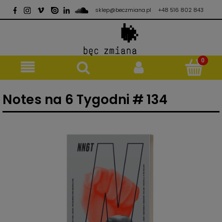
sklep@beczmiana.pl
+48 516 802 843
Notes na 6 Tygodni # 134