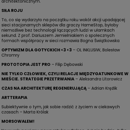
architektonicznym.
SIŁA ROJU
To, co się wydarzyło na początku roku wokół akcji upadającej
sieci stacjonarnych sklepów dla graczy HameStop, byłoby
niemożliwe bez technologii łączących ludzi w ułamkach
sekund. Z prof. Dariuszem Jemielniakiem o społecznych
formach współpracy w sieci rozmawia Bogna Świątkowska
OPTYMIZM DLA GOTYCKICH <3 <3
– OL INKLUSIW, Bolesław
Chromry
PROTOTOPIA JEST PRO
– Filip Dębowski
NIE TYLKO CZŁOWIEK, CZYLI RELACJE MIĘDZYGATUNKOWE W
MIEŚCIE. STRATEGIE PRZETRWANIA
– Aleksandra Litorowicz
CZAS NA ARCHITEKTURĘ REGENERUJĄCĄ
– Adrian Krężlik
ARTTERAPIA
Subiektywnie o tym, jak sobie radzić z życiem w ciekawych
czasach – Marta Królak
MORSOWAŁEM!