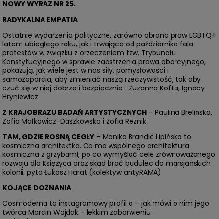
NOWY WYRAZ NR 25.
RADYKALNA EMPATIA
Ostatnie wydarzenia polityczne, zarówno obrona praw LGBTQ+
latem ubiegłego roku, jak i trwająca od października fala
protestów w związku z orzeczeniem tzw. Trybunału
Konstytucyjnego w sprawie zaostrzenia prawa aborcyjnego,
pokazują, jak wiele jest w nas siły, pomysłowości i
samozaparcia, aby zmieniać naszą rzeczywistość, tak aby
czuć się w niej dobrze i bezpiecznie- Zuzanna Kofta, Ignacy
Hryniewicz
Z KRAJOBRAZU BADAŃ ARTYSTYCZNYCH
– Paulina Brelińska,
Zofia Małkowicz-Daszkowska i Zofia Reznik
TAM, GDZIE ROSNĄ CEGŁY
– Monika Brandic Lipińska to
kosmiczna architektka. Co ma wspólnego architektura
kosmiczna z grzybami, po co wymyślać cele zrównoważonego
rozwoju dla Księżyca oraz skąd brać budulec do marsjańskich
kolonii, pyta Łukasz Harat (kolektyw antyRAMA)
KOJĄCE DOZNANIA
Cosmoderna to instagramowy profil o – jak mówi o nim jego
twórca Marcin Wojdak – lekkim zabarwieniu