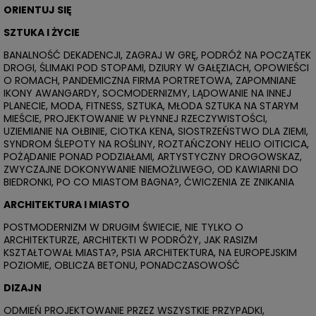
ORIENTUJ SIĘ
SZTUKA I ŻYCIE
BANALNOŚĆ DEKADENCJI, ZAGRAJ W GRĘ, PODRÓŻ NA POCZĄTEK
DROGI, ŚLIMAKI POD STOPAMI, DZIURY W GAŁĘZIACH, OPOWIEŚCI
O ROMACH, PANDEMICZNA FIRMA PORTRETOWA, ZAPOMNIANE
IKONY AWANGARDY, SOCMODERNIZMY, LĄDOWANIE NA INNEJ
PLANECIE, MODA, FITNESS, SZTUKA, MŁODA SZTUKA NA STARYM
MIEŚCIE, PROJEKTOWANIE W PŁYNNEJ RZECZYWISTOŚCI,
UZIEMIANIE NA OŁBINIE, CIOTKA KENA, SIOSTRZEŃSTWO DLA ZIEMI,
SYNDROM ŚLEPOTY NA ROŚLINY, ROZTAŃCZONY HELIO OITICICA,
POŻĄDANIE PONAD PODZIAŁAMI, ARTYSTYCZNY DROGOWSKAZ,
ZWYCZAJNE DOKONYWANIE NIEMOŻLIWEGO, OD KAWIARNI DO
BIEDRONKI, PO CO MIASTOM BAGNA?, ĆWICZENIA ZE ZNIKANIA
ARCHITEKTURA I MIASTO
POSTMODERNIZM W DRUGIM ŚWIECIE, NIE TYLKO O
ARCHITEKTURZE, ARCHITEKTI W PODRÓŻY, JAK RASIZM
KSZTAŁTOWAŁ MIASTA?, PSIA ARCHITEKTURA, NA EUROPEJSKIM
POZIOMIE, OBLICZA BETONU, PONADCZASOWOŚĆ
DIZAJN
ODMIEŃ PROJEKTOWANIE PRZEZ WSZYSTKIE PRZYPADKI,