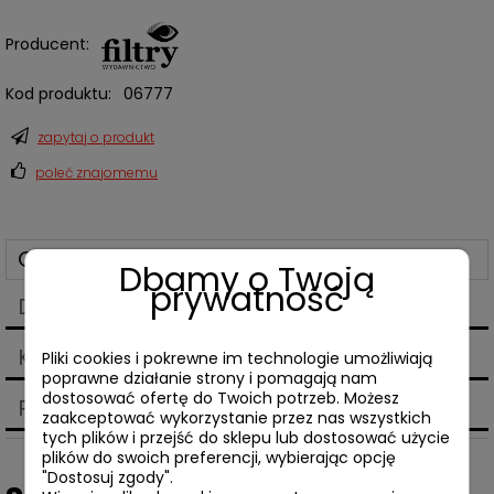
Producent:
Kod produktu:
06777
zapytaj o produkt
poleć znajomemu
Opis
Dbamy o Twoją
prywatność
Dane techniczne
Koszty dostawy
Pliki cookies i pokrewne im technologie umożliwiają
Cena nie zawiera ewentualnych kosztów płatności
poprawne działanie strony i pomagają nam
dostosować ofertę do Twoich potrzeb. Możesz
Produkty powiązane
zaakceptować wykorzystanie przez nas wszystkich
tych plików i przejść do sklepu lub dostosować użycie
plików do swoich preferencji, wybierając opcję
"Dostosuj zgody".