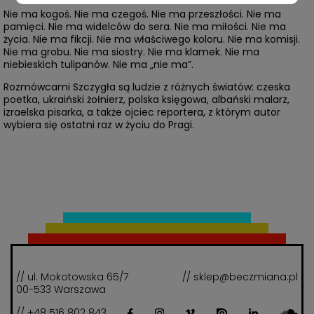
Nie ma kogoś. Nie ma czegoś. Nie ma przeszłości. Nie ma
pamięci. Nie ma widelców do sera. Nie ma miłości. Nie ma
życia. Nie ma fikcji. Nie ma właściwego koloru. Nie ma komisji.
Nie ma grobu. Nie ma siostry. Nie ma klamek. Nie ma
niebieskich tulipanów. Nie ma „nie ma”.
Rozmówcami Szczygła są ludzie z różnych światów: czeska
poetka, ukraiński żołnierz, polska księgowa, albański malarz,
izraelska pisarka, a także ojciec reportera, z którym autor
wybiera się ostatni raz w życiu do Pragi.
// ul. Mokotowska 65/7
// sklep@beczmiana.pl
00-533 Warszawa
// +48 516 802 843