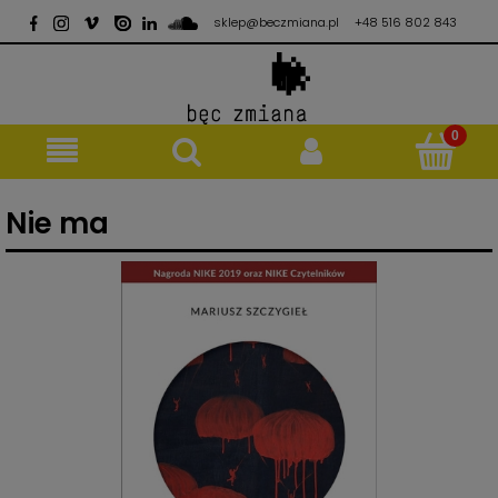
sklep@beczmiana.pl
+48 516 802 843
Nie ma