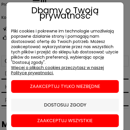
Producent:
Dbamy o Twoją
prywatność
Kod produktu:
03834
zapytaj o produkt
Pliki cookies i pokrewne im technologie umożliwiają
poprawne działanie strony i pomagają nam
poleć znajomemu
dostosować ofertę do Twoich potrzeb. Możesz
zaakceptować wykorzystanie przez nas wszystkich
tych plików i przejść do sklepu lub dostosować użycie
plików do swoich preferencji, wybierając opcję
Opis
"Dostosuj zgody".
Więcej o plikach cookies przeczytasz w naszej
Dane techniczne
Polityce prywatności.
Koszty dostawy
ZAAKCEPTUJ TYLKO NIEZBĘDNE
Cena nie zawiera ewentualnych kosztów płatności
Produkty powiązane
DOSTOSUJ ZGODY
ZAAKCEPTUJ WSZYSTKIE
Mariusz Szczygieł,
Nie ma