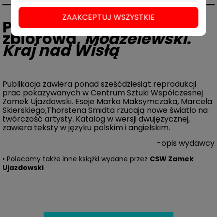
ZAAKCEPTUJ WSZYSTKIE
Praca
zbiorowa,
Modzelewski.
Kraj nad Wisłą
Publikacja zawiera ponad sześćdziesiąt reprodukcji
prac pokazywanych w Centrum Sztuki Współczesnej
Zamek Ujazdowski
.
Eseje Marka Maksymczaka
,
Marcela
Skierskiego
,
Thorstena Smidta rzucają nowe światło na
twórczość artysty
.
Katalog w wersji dwujęzycznej
,
zawiera teksty w języku polskim i angielskim
.
-opis wydawcy
•
Polecamy także inne książki wydane przez
CSW Zamek
Ujazdowski