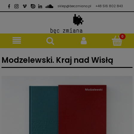
sklep@beczmiana.pl
+48 516 802 843
Modzelewski. Kraj nad Wisłą