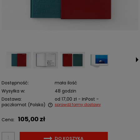
Dostępność:
mała ilość
Wysyłka w:
48 godzin
Dostawa:
od 17,00 zł
- InPost -
paczkomat
(Polska)
sprawdź formy dostawy
Cena nie zawiera ewentualnych kosztów płatności
105,00 zł
Cena:
DO KOSZYKA