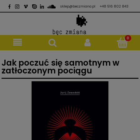
sklep@beczmiana.pl
+48 516 802 843
Jak poczuć się samotnym w
zatłoczonym pociągu