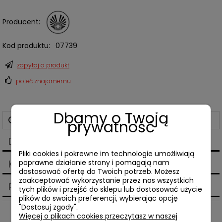
Producent:
Kod produktu:
07739
zapytaj o produkt
poleć znajomemu
Dbamy o Twoją
Opis
prywatność
Dane techniczne
Pliki cookies i pokrewne im technologie umożliwiają
Koszty dostawy
poprawne działanie strony i pomagają nam
Cena nie zawiera ewentualnych kosztów płatności
dostosować ofertę do Twoich potrzeb. Możesz
zaakceptować wykorzystanie przez nas wszystkich
Produkty powiązane
tych plików i przejść do sklepu lub dostosować użycie
plików do swoich preferencji, wybierając opcję
"Dostosuj zgody".
Więcej o plikach cookies przeczytasz w naszej