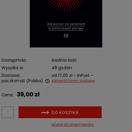
Dostępność:
średnia ilość
Wysyłka w:
48 godzin
Dostawa:
od 17,00 zł
- InPost -
paczkomat
(Polska)
sprawdź formy dostawy
Cena nie zawiera ewentualnych kosztów płatności
39,00 zł
Cena:
DO KOSZYKA
dodaj do przechowalni