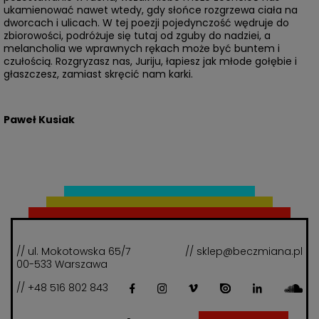
ukamienować nawet wtedy, gdy słońce rozgrzewa ciała na
dworcach i ulicach. W tej poezji pojedynczość wędruje do
zbiorowości, podróżuje się tutaj od zguby do nadziei, a
melancholia we wprawnych rękach może być buntem i
czułością. Rozgryzasz nas, Juriju, łapiesz jak młode gołębie i
głaszczesz, zamiast skręcić nam karki.
Paweł Kusiak
// ul. Mokotowska 65/7
// sklep@beczmiana.pl
00-533 Warszawa
// +48 516 802 843