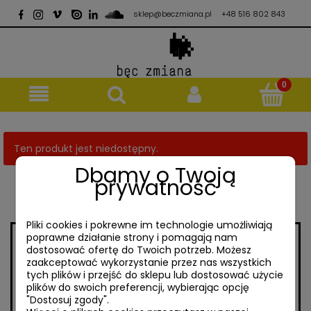
sklep@beczmiana.pl
+48 516 802 843
Ten produkt jest niedostępny.
Dbamy o Twoją
prywatność
Pliki cookies i pokrewne im technologie umożliwiają
poprawne działanie strony i pomagają nam
dostosować ofertę do Twoich potrzeb. Możesz
// ul. Mokotowska 65/7
// sklep@beczmiana.pl
zaakceptować wykorzystanie przez nas wszystkich
00-533 Warszawa
tych plików i przejść do sklepu lub dostosować użycie
plików do swoich preferencji, wybierając opcję
// +48 516 802 843
"Dostosuj zgody".