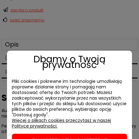
zapytaj o produkt
poleć znajomemu
Opis
Dbamy o Twoją
Dane techniczne
prywatność
Produkty powiązane
Pliki cookies i pokrewne im technologie umożliwiają
poprawne działanie strony i pomagają nam
dostosować ofertę do Twoich potrzeb. Możesz
Sally Rooney,
Intermezzo
zaakceptować wykorzystanie przez nas wszystkich
tych plików i przejść do sklepu lub dostosować użycie
plików do swoich preferencji, wybierając opcję
Autorka bestsellerowych „Normalnych ludzi” przedstawia
"Dostosuj zgody".
niezwykle poruszającą opowieść o żałobie, miłości i rodzinie.
Więcej o plikach cookies przeczytasz w naszej
Polityce prywatności.
Peter i Ivan Koubekowie są braćmi, ale poza tym faktem łączy
ich niewiele.