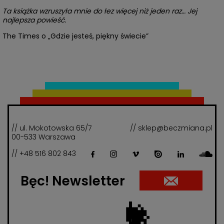
Ta książka wzruszyła mnie do łez więcej niż jeden raz… Jej
najlepsza powieść.
The Times o „Gdzie jesteś, piękny świecie”
// ul. Mokotowska 65/7
// sklep@beczmiana.pl
00-533 Warszawa
// +48 516 802 843
Bęc! Newsletter