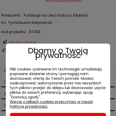
Producent:
Fundacja na rzecz Kultury i Edukacji
im. Tymoteusza Karpowicza
Kod produktu:
07453
zapytaj o produkt
Dbamy o Twoją
poleć znajomemu
prywatność
Pliki cookies i pokrewne im technologie umożliwiają
Opis
poprawne działanie strony i pomagają nam
dostosować ofertę do Twoich potrzeb. Możesz
Dane techniczne
zaakceptować wykorzystanie przez nas wszystkich
tych plików i przejść do sklepu lub dostosować użycie
plików do swoich preferencji, wybierając opcję
Koszty dostawy
"Dostosuj zgody".
Cena nie zawiera ewentualnych kosztów płatności
Więcej o plikach cookies przeczytasz w naszej
Produkty powiązane
Polityce prywatności.