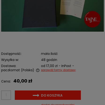
Dostępność:
mała ilość
Wysyłka w:
48 godzin
Dostawa:
od 17,00 zł
- InPost -
paczkomat
(Polska)
sprawdź formy dostawy
Cena nie zawiera ewentualnych kosztów płatności
40,00 zł
Cena:
DO KOSZYKA
dodaj do przechowalni