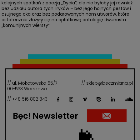
kolejnych spotkań z poezją „Dycia”, ale nie byłoby jej również
bez udziału autora tych liryków – bez jego hojnych gestów i
czujnego oka oraz bez podarowanych nam utworów, które
ostatecznie złożyły się na opłatkową antologię dwunastu
„komunijnych wierszy”.
// ul. Mokotowska 65/7
// sklep@beczmiana.pl
00-533 Warszawa
// +48 516 802 843
Bęc! Newsletter