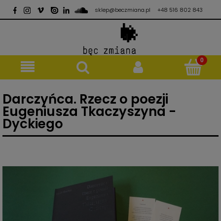
sklep@beczmiana.pl
+48 516 802 843
Darczyńca. Rzecz o poezji
Eugeniusza Tkaczyszyna -
Dyckiego