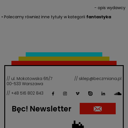
- opis wydawcy
• Polecamy również inne tytuły w kategorii
fantastyka
// ul. Mokotowska 65/7
// sklep@beczmiana.pl
00-533 Warszawa
// +48 516 802 843
Bęc! Newsletter