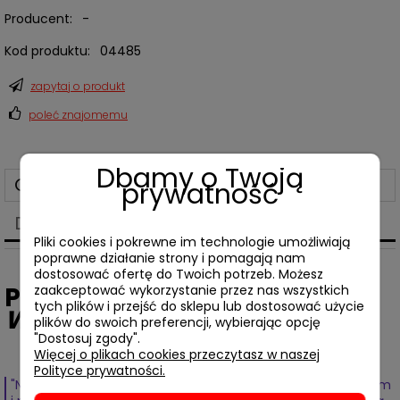
Producent:
-
Kod produktu:
04485
zapytaj o produkt
poleć znajomemu
Dbamy o Twoją
Opis
prywatność
Dane techniczne
Pliki cookies i pokrewne im technologie umożliwiają
poprawne działanie strony i pomagają nam
dostosować ofertę do Twoich potrzeb. Możesz
Philip K. Dick,
Człowiek z
zaakceptować wykorzystanie przez nas wszystkich
tych plików i przejść do sklepu lub dostosować użycie
Wysokiego Zamku
plików do swoich preferencji, wybierając opcję
"Dostosuj zgody".
Więcej o plikach cookies przeczytasz w naszej
Polityce prywatności.
"Nieszczęścia, jakie wyrządza wojna ludności miast, granicom