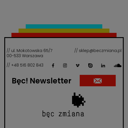
// ul. Mokotowska 65/7
// sklep@beczmiana.pl
00-533 Warszawa
// +48 516 802 843
Bęc! Newsletter