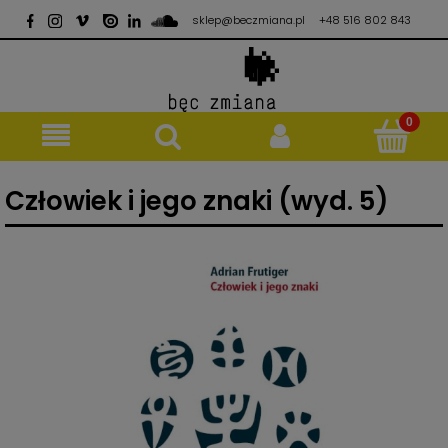
sklep@beczmiana.pl
+48 516 802 843
Człowiek i jego znaki (wyd. 5)