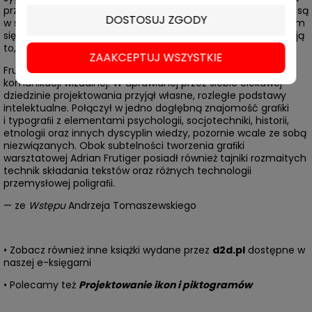
przy pomocy obrazów. […] Znaki, symbole, sygnety i sygnały są
DOSTOSUJ ZGODY
w swej różnorodności językiem naszych czasów, utrwalającym
się i przenikającym naszą codzienność. Obejmują i zachowują
to, co było dawniej i są wskazówką dla tego, co nastąpi”.
ZAAKCEPTUJ WSZYSTKIE
Frutiger należy do najlepszych europejskich specjalistów
komunikacji wizualnej. W uprawianej przez siebie ciekawej
dziedzinie projektowania przyjął własne, rozległe podstawy
intelektualne. Połączył w jedno dogłębną znajomość graﬁki
i typograﬁi z elementami psychologii, socjotechniki, historii,
etnologii oraz innych dyscyplin wiedzy, pozornie wcale ze sobą
niezwiązanych. Obok subtelności tworzenia graﬁki
warsztatowej Adrian Frutiger posiadł również tajniki rozmaitych
technik składania tekstów oraz różnych technologii
przemysłowej poligraﬁi.
— ze
Wstępu
Andrzeja Tomaszewskiego
• Zobacz również inne książki wydane przez
d2d.pl
dostępne w
naszej e-księgarni
• Polecamy też
Projektowanie ikon i piktogramów