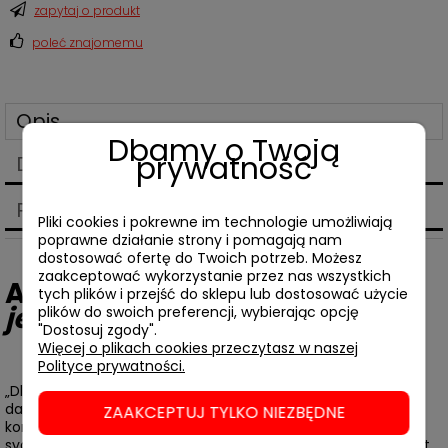
zapytaj o produkt
poleć znajomemu
Opis
Dbamy o Twoją
prywatność
Dane techniczne
Produkty powiązane
Pliki cookies i pokrewne im technologie umożliwiają
poprawne działanie strony i pomagają nam
dostosować ofertę do Twoich potrzeb. Możesz
zaakceptować wykorzystanie przez nas wszystkich
Adrian Frutiger,
Człowiek i
tych plików i przejść do sklepu lub dostosować użycie
jego znaki
plików do swoich preferencji, wybierając opcję
"Dostosuj zgody".
Więcej o plikach cookies przeczytasz w naszej
Polityce prywatności.
„Dla zatrzymania myśli, dla przekazania informacji już od
dawna nie wystarczają same znaki alfabetu. Orientacja i
ZAAKCEPTUJ TYLKO NIEZBĘDNE
komunikacja nie są dziś możliwe bez schematów, znaków i
sygnałów. Wypowiedź pisana z konieczności uzupełniana jest