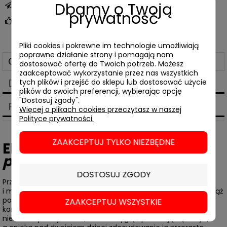
Dbamy o Twoją
zapytaj o produkt
prywatność
poleć znajomemu
Pliki cookies i pokrewne im technologie umożliwiają
poprawne działanie strony i pomagają nam
Opis
dostosować ofertę do Twoich potrzeb. Możesz
zaakceptować wykorzystanie przez nas wszystkich
Dane techniczne
tych plików i przejść do sklepu lub dostosować użycie
plików do swoich preferencji, wybierając opcję
"Dostosuj zgody".
Produkty powiązane
Więcej o plikach cookies przeczytasz w naszej
Polityce prywatności.
ZAAKCEPTUJ TYLKO NIEZBĘDNE
Elena Ferrante,
Czas
porzucenia
DOSTOSUJ ZGODY
Przed laty Olga zamieniła literackie aspiracje na życie żony
i matki. Gdy po piętnastu latach związku dowiaduje się, że mąż
porzuca ją dla znacznie młodszej dziewczyny, jej życie
ZAAKCEPTUJ WSZYSTKIE
kompletnie się rozsypuje. Codzienne obowiązki stają się
niemożliwym wysiłkiem, uroda i wygląd przestają się liczyć,