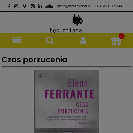
sklep@beczmiana.pl
+48 516 802 843
Czas porzucenia