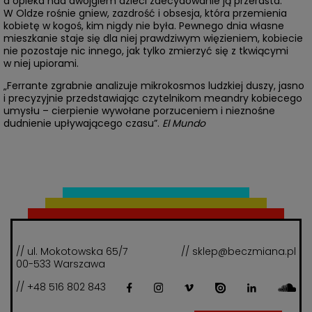
a opieka nad dwojgiem dzieci zdecydowanie ją przerasta.
W Oldze rośnie gniew, zazdrość i obsesja, która przemienia
kobietę w kogoś, kim nigdy nie była. Pewnego dnia własne
mieszkanie staje się dla niej prawdziwym więzieniem, kobiecie
nie pozostaje nic innego, jak tylko zmierzyć się z tkwiącymi
w niej upiorami.
„Ferrante zgrabnie analizuje mikrokosmos ludzkiej duszy, jasno
i precyzyjnie przedstawiając czytelnikom meandry kobiecego
umysłu – cierpienie wywołane porzuceniem i nieznośne
dudnienie upływającego czasu”.
El Mundo
// ul. Mokotowska 65/7
// sklep@beczmiana.pl
00-533 Warszawa
// +48 516 802 843