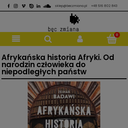
sklep@beczmiana.pl
+48 516 802 843
Afrykańska historia Afryki. Od
narodzin człowieka do
niepodległych państw