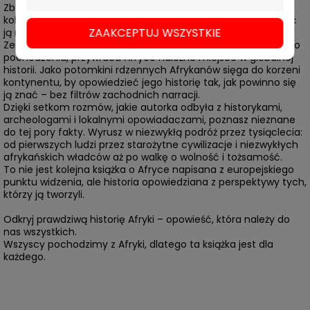
Zbyt długo historia Afryki była przedstawiana przez pryzmat
kolonializmu i niewolnictwa – teraz nadszedł czas, by poznać
ZAAKCEPTUJ WSZYSTKIE
ją na nowo!
Zeinab Badawi, brytyjska dziennikarka i badaczka sudańskiego
pochodzenia, przywraca Afryce należne miejsce w globalnej
historii. Jako potomkini rdzennych Afrykanów sięga do korzeni
kontynentu, by opowiedzieć jego historię tak, jak powinno się
ją znać – bez filtrów zachodnich narracji.
Dzięki setkom rozmów, jakie autorka odbyła z historykami,
archeologami i lokalnymi opowiadaczami, poznasz nieznane
do tej pory fakty. Wyrusz w niezwykłą podróż przez tysiąclecia:
od pierwszych ludzi przez starożytne cywilizacje i niezwykłych
afrykańskich władców aż po walkę o wolność i tożsamość.
To nie jest kolejna książka o Afryce napisana z europejskiego
punktu widzenia, ale historia opowiedziana z perspektywy tych,
którzy ją tworzyli.
Odkryj prawdziwą historię Afryki – opowieść, która należy do
nas wszystkich.
Wszyscy pochodzimy z Afryki, dlatego ta książka jest dla
każdego.