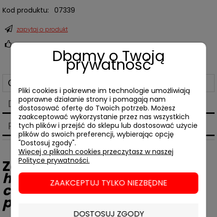
Kod produktu:
07339
zapytaj o produkt
poleć znajomemu
Dbamy o Twoją
prywatność
Opis
Pliki cookies i pokrewne im technologie umożliwiają
poprawne działanie strony i pomagają nam
Dane techniczne
dostosować ofertę do Twoich potrzeb. Możesz
zaakceptować wykorzystanie przez nas wszystkich
Produkty powiązane
tych plików i przejść do sklepu lub dostosować użycie
plików do swoich preferencji, wybierając opcję
"Dostosuj zgody".
Więcej o plikach cookies przeczytasz w naszej
Polityce prywatności.
Zeinab Badawi,
Afrykańska
historia Afryki. Od narodzin
ZAAKCEPTUJ TYLKO NIEZBĘDNE
człowieka do niepodległych
państw
DOSTOSUJ ZGODY