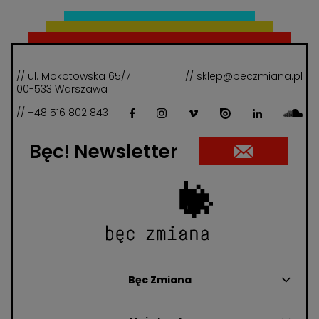
// ul. Mokotowska 65/7
// sklep@beczmiana.pl
00-533 Warszawa
// +48 516 802 843
Bęc! Newsletter
Bęc Zmiana