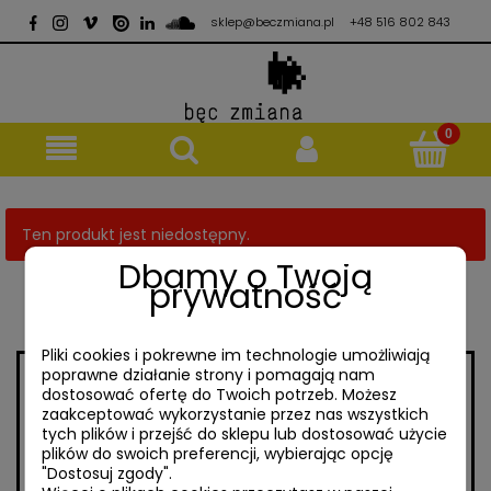
sklep@beczmiana.pl
+48 516 802 843
Ten produkt jest niedostępny.
Dbamy o Twoją
prywatność
Pliki cookies i pokrewne im technologie umożliwiają
poprawne działanie strony i pomagają nam
dostosować ofertę do Twoich potrzeb. Możesz
// ul. Mokotowska 65/7
// sklep@beczmiana.pl
zaakceptować wykorzystanie przez nas wszystkich
00-533 Warszawa
tych plików i przejść do sklepu lub dostosować użycie
plików do swoich preferencji, wybierając opcję
// +48 516 802 843
"Dostosuj zgody".