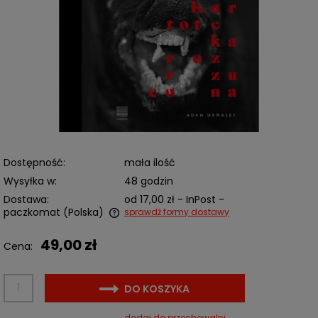
Dostępność:
mała ilość
Wysyłka w:
48 godzin
Dostawa:
od 17,00 zł
- InPost -
paczkomat
(Polska)
sprawdź formy dostawy
Cena nie zawiera ewentualnych kosztów płatności
49,00 zł
Cena:
DO KOSZYKA
dodaj do przechowalni