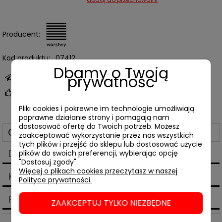
Producent:
Kod produktu:
07412
Dbamy o Twoją
prywatność
zapytaj o produkt
poleć znajomemu
Pliki cookies i pokrewne im technologie umożliwiają
poprawne działanie strony i pomagają nam
dostosować ofertę do Twoich potrzeb. Możesz
Opis
zaakceptować wykorzystanie przez nas wszystkich
tych plików i przejść do sklepu lub dostosować użycie
Dane techniczne
plików do swoich preferencji, wybierając opcję
"Dostosuj zgody".
Więcej o plikach cookies przeczytasz w naszej
Koszty dostawy
Polityce prywatności.
Cena nie zawiera ewentualnych kosztów płatności
Produkty powiązane
ZAAKCEPTUJ TYLKO NIEZBĘDNE