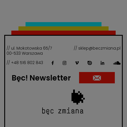
// ul. Mokotowska 65/7
// sklep@beczmiana.pl
00-533 Warszawa
// +48 516 802 843
Bęc! Newsletter