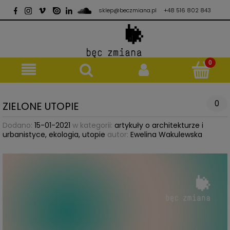
sklep@beczmiana.pl
+48 516 802 843
0
ZIELONE UTOPIE
Dodano:
15-01-2021
w kategorii:
artykuły o architekturze i
urbanistyce
,
ekologia
,
utopie
autor:
Ewelina Wakulewska