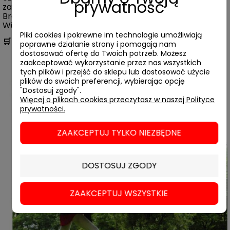
prywatność
zawiera zbiór eseji uznanych badaczy awangardy – Fae
Brauer, Iwony Luby, Jacoba Wamberga i Isabelle
Wȕnsche.
Pliki cookies i pokrewne im technologie umożliwiają
🛒
Książka jest też dostępna w wersji
angielskiej
.
poprawne działanie strony i pomagają nam
dostosować ofertę do Twoich potrzeb. Możesz
zaakceptować wykorzystanie przez nas wszystkich
tych plików i przejść do sklepu lub dostosować użycie
plików do swoich preferencji, wybierając opcję
"Dostosuj zgody".
Więcej o plikach cookies przeczytasz w naszej Polityce
prywatności.
ZAAKCEPTUJ TYLKO NIEZBĘDNE
DOSTOSUJ ZGODY
ZAAKCEPTUJ WSZYSTKIE