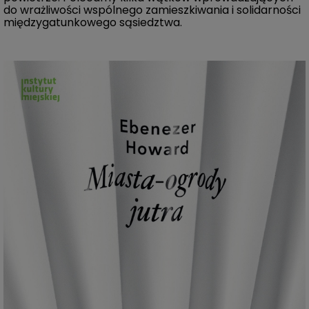
do wrażliwości wspólnego zamieszkiwania i solidarności
międzygatunkowego sąsiedztwa.