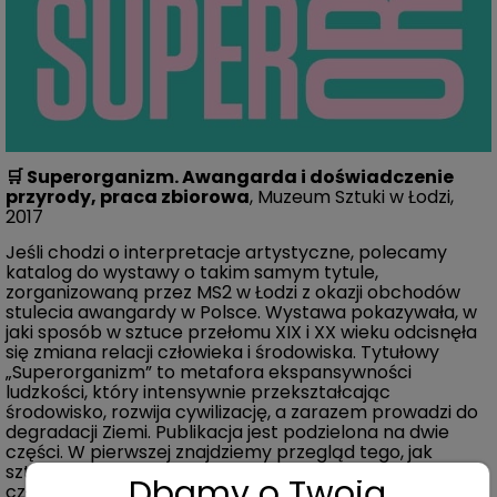
🛒
Superorganizm. Awangarda i doświadczenie
przyrody, praca zbiorowa
, Muzeum Sztuki w Łodzi,
2017
Jeśli chodzi o interpretacje artystyczne, polecamy
katalog do wystawy o takim samym tytule,
zorganizowaną przez MS2 w Łodzi z okazji obchodów
stulecia awangardy w Polsce. Wystawa pokazywała, w
jaki sposób w sztuce przełomu XIX i XX wieku odcisnęła
się zmiana relacji człowieka i środowiska. Tytułowy
„Superorganizm” to metafora ekspansywności
ludzkości, który intensywnie przekształcając
środowisko, rozwija cywilizację, a zarazem prowadzi do
degradacji Ziemi. Publikacja jest podzielona na dwie
części. W pierwszej znajdziemy przegląd tego, jak
sztuka awangardowa relacjonowała zmiany relacji
Dbamy o Twoją
człowieka i natury, rozwój nauki i technologii. Druga