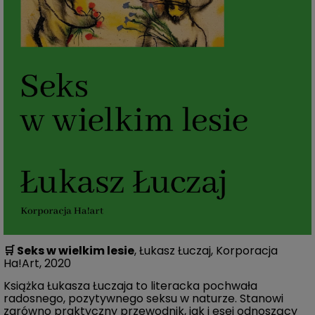
🛒
Seks w wielkim lesie
, Łukasz Łuczaj, Korporacja
Ha!Art, 2020
Książka Łukasza Łuczaja to literacka pochwała
radosnego, pozytywnego seksu w naturze. Stanowi
zarówno praktyczny przewodnik, jak i esej odnoszący