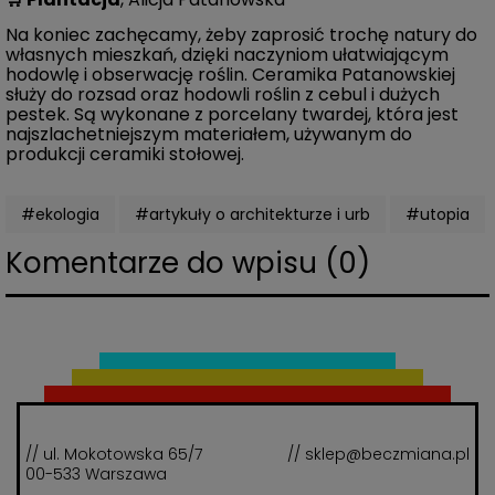
Na koniec zachęcamy, żeby zaprosić trochę natury do
własnych mieszkań, dzięki naczyniom ułatwiającym
hodowlę i obserwację roślin. Ceramika Patanowskiej
służy do rozsad oraz hodowli roślin z cebul i dużych
pestek. Są wykonane z porcelany twardej, która jest
najszlachetniejszym materiałem, używanym do
produkcji ceramiki stołowej.
#ekologia
#artykuły o architekturze i urb
#utopia
Komentarze do wpisu (0)
// ul. Mokotowska 65/7
// sklep@beczmiana.pl
00-533 Warszawa