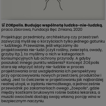
🛒
ZOEpolis. Budując wspólnotę ludzko-nie-ludzką
,
praca zbiorowa, Fundacja Bęc Zmiana, 2020
Projektując przedmioty, architekturę czy przestrzeń
zazwyczaj myśli się o korzyściach tylko jednego gatunku
– ludzkiego. Przeważnie, jeśli włączamy do
projektowania nie-ludzi (czyli rośliny, zwierzęta, owady,
grzyby itp.), to myślimy o nich w kategoriach
konsumpcyjnych lub ochrony przyrody. A gdyby
poszukać innego punktu widzenia? Koncept ZOEpolis
stara się włączyć istoty nie-ludzkie w proces
projektowania oraz uwzględniania ich perspektywy
przy opracowywaniu nowych przestrzeni, produktów i
usług. Jest to ćwiczenie w projektowaniu jak najbardziej
realnej utopii, w żądaniu niemożliwego, a jednocześnie
przewodnik po zakamarkach owego „Zoepolis”, gdzie
między kostkami brukowymi rośnie babka lekarska, a
muszki owocówki dostają swoją własną porcję wina w
bezpiecznym naczyniu.